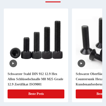
Schwarzer Stahl DIN 912 12.9 Hex
Schwarze Oberfläch
Allen Schlüsselschnalle M8 M25 Grade
Countersunk Hexagon
12.9 Zertifikat ISO9001
Kundenanforderung
Beste Preis
Beste 