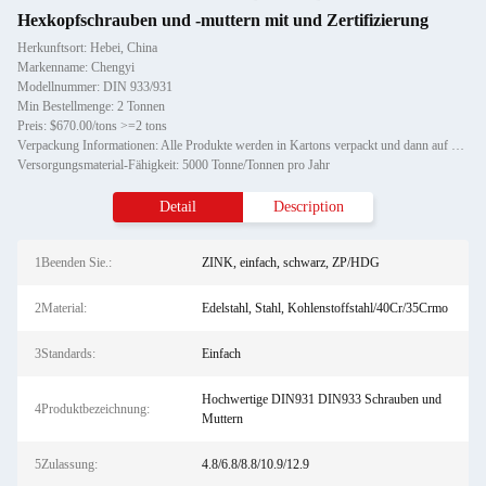
Hexkopfschrauben und -muttern mit und Zertifizierung
Herkunftsort: Hebei, China
Markenname: Chengyi
Modellnummer: DIN 933/931
Min Bestellmenge: 2 Tonnen
Preis: $670.00/tons >=2 tons
Verpackung Informationen: Alle Produkte werden in Kartons verpackt und dann auf Holzpaletten gespielt.
Versorgungsmaterial-Fähigkeit: 5000 Tonne/Tonnen pro Jahr
Detail
Description
1Beenden Sie.:
ZINK, einfach, schwarz, ZP/HDG
2Material:
Edelstahl, Stahl, Kohlenstoffstahl/40Cr/35Crmo
3Standards:
Einfach
Hochwertige DIN931 DIN933 Schrauben und
4Produktbezeichnung:
Muttern
5Zulassung:
4.8/6.8/8.8/10.9/12.9