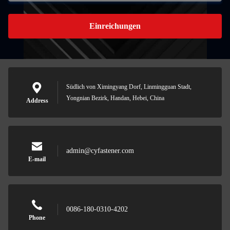
Einreichungen
Südlich von Ximingyang Dorf, Linmingguan Stadt,
Yongnian Bezirk, Handan, Hebei, China
Address
admin@cyfastener.com
E-mail
0086-180-0310-4202
Phone