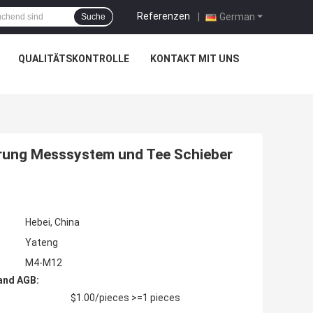
Referenzen
|
German
Suche
QUALITÄTSKONTROLLE
KONTAKT MIT UNS
erung Messsystem und Tee Schieber
Hebei, China
Yateng
M4-M12
and AGB:
$1.00/pieces >=1 pieces