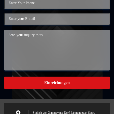
Einreichungen
Südlich von Ximingyang Dorf, Linmingguan Stadt,