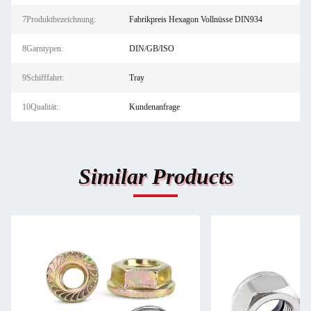
7Produktbezeichnung:
Fabrikpreis Hexagon Vollnüsse DIN934
8Garntypen:
DIN/GB/ISO
9Schifffahrt:
Tray
10Qualität:
Kundenanfrage
Similar Products