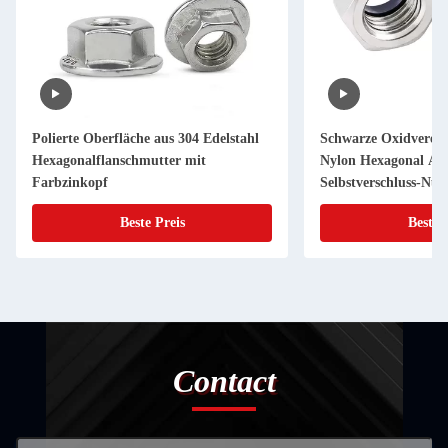
Polierte Oberfläche aus 304 Edelstahl
Schwarze Oxidvered
Hexagonalflanschmutter mit
Nylon Hexagonal Ant
Farbzinkopf
Selbstverschluss-Nus
Beste Preis
Beste 
Contact