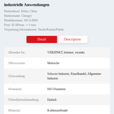
industrielle Anwendungen
Herkunftsort: Hebei, China
Markenname: Chengyi
Modellnummer: M1.6-M64
Preis: $1.00/tons >=1 tons
Verpackung Informationen: Tasche/Karton/Palette
Detail
Description
1Beenden Sie.:
VERZINKT, brüniert, verzinkt
2Messsystem:
Metrische
Schwere Industrie, Einzelhandel, Allgemeine
3Anwendung:
Industrie
4Standards:
ISO-Nummern
5Oberflächenbehandlung:
Einfach
6Material:
Kohlenstoffstahl