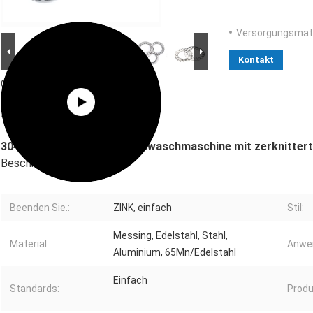
Versorgungsmater
Kontakt
Großes Bild :
304 Edelstahl
Außenschlusswaschmaschine mit
zerknitterter Spitze DIN-Standard
304 Edelstahl Außenschlusswaschmaschine mit zerknittert
Beschreibung
Beenden Sie.:
ZINK, einfach
Stil:
Messing, Edelstahl, Stahl,
Material:
Anwe
Aluminium, 65Mn/Edelstahl
Einfach
Standards:
Produ