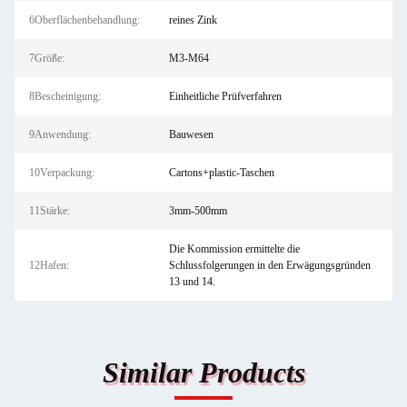
6Oberflächenbehandlung:
reines Zink
7Größe:
M3-M64
8Bescheinigung:
Einheitliche Prüfverfahren
9Anwendung:
Bauwesen
10Verpackung:
Cartons+plastic-Taschen
11Stärke:
3mm-500mm
Die Kommission ermittelte die
12Hafen:
Schlussfolgerungen in den Erwägungsgründen
13 und 14.
Similar Products