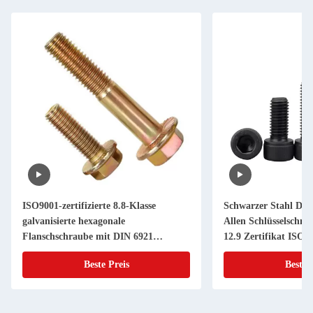
ISO9001-zertifizierte 8.8-Klasse
Schwarzer Stahl DIN
galvanisierte hexagonale
Allen Schlüsselschn
Flanschschraube mit DIN 6921
12.9 Zertifikat ISO9
Zahnspüler
Beste Preis
Beste 