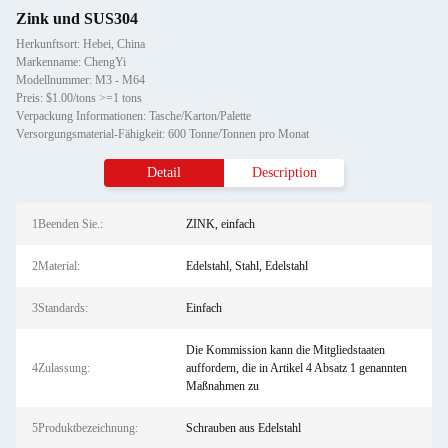
Zink und SUS304
Herkunftsort: Hebei, China
Markenname: ChengYi
Modellnummer: M3 - M64
Preis: $1.00/tons >=1 tons
Verpackung Informationen: Tasche/Karton/Palette
Versorgungsmaterial-Fähigkeit: 600 Tonne/Tonnen pro Monat
Detail
Description
1Beenden Sie.:
ZINK, einfach
2Material:
Edelstahl, Stahl, Edelstahl
3Standards:
Einfach
Die Kommission kann die Mitgliedstaaten
4Zulassung:
auffordern, die in Artikel 4 Absatz 1 genannten
Maßnahmen zu
5Produktbezeichnung:
Schrauben aus Edelstahl