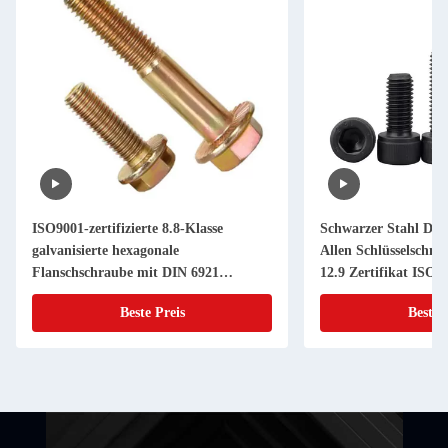
ISO9001-zertifizierte 8.8-Klasse
Schwarzer Stahl DIN
galvanisierte hexagonale
Allen Schlüsselschn
Flanschschraube mit DIN 6921
12.9 Zertifikat ISO9
Zahnspüler
Beste Preis
Beste 