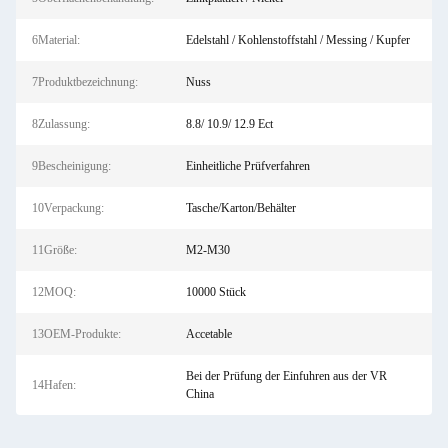
6Material:
Edelstahl / Kohlenstoffstahl / Messing / Kupfer
7Produktbezeichnung:
Nuss
8Zulassung:
8.8/ 10.9/ 12.9 Ect
9Bescheinigung:
Einheitliche Prüfverfahren
10Verpackung:
Tasche/Karton/Behälter
11Größe:
M2-M30
12MOQ:
10000 Stück
13OEM-Produkte:
Accetable
Bei der Prüfung der Einfuhren aus der VR
14Hafen:
China