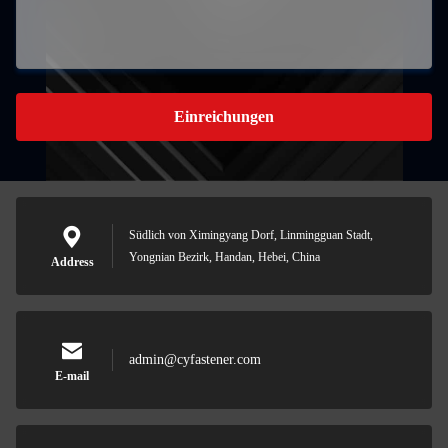
Einreichungen
Südlich von Ximingyang Dorf, Linmingguan Stadt,
Yongnian Bezirk, Handan, Hebei, China
Address
admin@cyfastener.com
E-mail