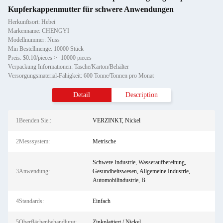
Kupferkappenmutter für schwere Anwendungen
Herkunftsort: Hebei
Markenname: CHENGYI
Modellnummer: Nuss
Min Bestellmenge: 10000 Stück
Preis: $0.10/pieces >=10000 pieces
Verpackung Informationen: Tasche/Karton/Behälter
Versorgungsmaterial-Fähigkeit: 600 Tonne/Tonnen pro Monat
Detail
Description
1Beenden Sie.:
VERZINKT, Nickel
2Messsystem:
Metrische
Schwere Industrie, Wasseraufbereitung,
3Anwendung:
Gesundheitswesen, Allgemeine Industrie,
Automobilindustrie, B
4Standards:
Einfach
5Oberflächenbehandlung:
Zinkplattiert / Nickel