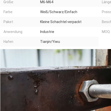
Größe:
M6-M64
Länge
Farbe:
Weiß/Schwarz/Einfach
Preis
Paket:
Kleine Schachtel verpackt
Besch
Anwendung:
Industrie
MOQ:
Hafen:
Tianjin/Yiwu