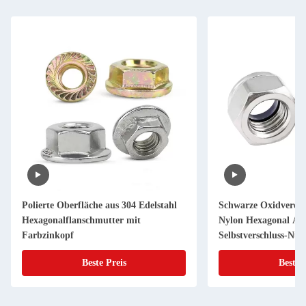
Polierte Oberfläche aus 304 Edelstahl
Schwarze Oxidvered
Hexagonalflanschmutter mit
Nylon Hexagonal Ant
Farbzinkopf
Selbstverschluss-Nus
Beste Preis
Beste 