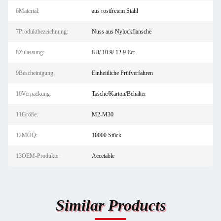
6Material:
aus rostfreiem Stahl
7Produktbezeichnung:
Nuss aus Nylockflansche
8Zulassung:
8.8/ 10.9/ 12.9 Ect
9Bescheinigung:
Einheitliche Prüfverfahren
10Verpackung:
Tasche/Karton/Behälter
11Größe:
M2-M30
12MOQ:
10000 Stück
13OEM-Produkte:
Accetable
Similar Products