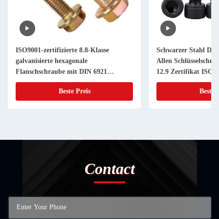
ISO9001-zertifizierte 8.8-Klasse
Schwarzer Stahl DIN
galvanisierte hexagonale
Allen Schlüsselschn
Flanschschraube mit DIN 6921
12.9 Zertifikat ISO9
Zahnspüler
Beste Preis
Beste 
Contact