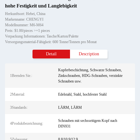
hohe Festigkeit und Langlebigkeit
Herkunftsort: Hebei, China
Markenname: CHENGYI
Modellnummer: M6-M64
Preis: $1.00/pieces >=1 pieces
Verpackung Informationen: Tasche/Karton/Palette
Versorgungsmaterial-Fähigkeit: 600 Tonne/Tonnen pro Monat
Detail
Description
Kupferbeschichtung, Schwarze Schrauben,
1Beenden Sie.:
Zinkschrauben, HDG-Schrauben, verzinkte
Schrauben usw.
2Material:
Edelstahl, Stahl, hochfester Stahl
3Standards:
LÄRM, LÄRM
Schrauben mit sechsseitigem Kopf nach
4Produktbezeichnung:
DIN931
5Zulassung:
8.8/10.9/12.9