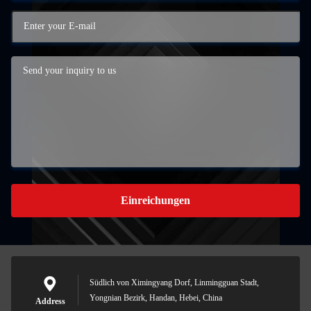
Einreichungen
Südlich von Ximingyang Dorf, Linmingguan Stadt,
Yongnian Bezirk, Handan, Hebei, China
Address