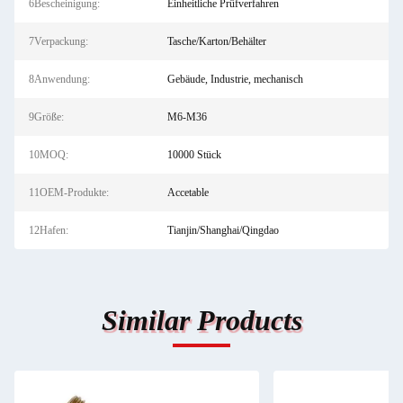
6Bescheinigung:
Einheitliche Prüfverfahren
7Verpackung:
Tasche/Karton/Behälter
8Anwendung:
Gebäude, Industrie, mechanisch
9Größe:
M6-M36
10MOQ:
10000 Stück
11OEM-Produkte:
Accetable
12Hafen:
Tianjin/Shanghai/Qingdao
Similar Products