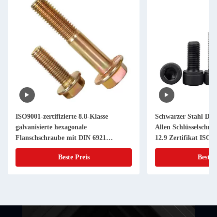
ISO9001-zertifizierte 8.8-Klasse
Schwarzer Stahl DIN
galvanisierte hexagonale
Allen Schlüsselschn
Flanschschraube mit DIN 6921
12.9 Zertifikat ISO9
Zahnspüler
Beste Preis
Beste 