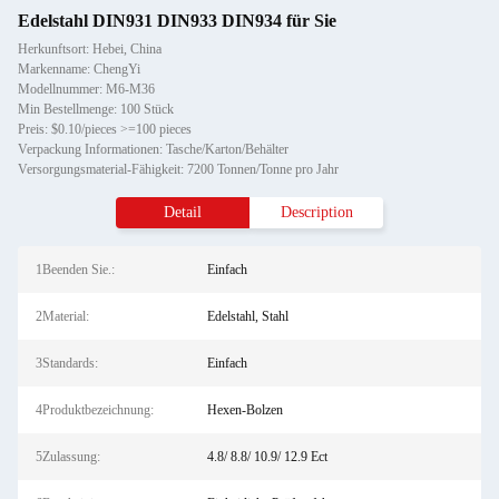
Edelstahl DIN931 DIN933 DIN934 für Sie
Herkunftsort: Hebei, China
Markenname: ChengYi
Modellnummer: M6-M36
Min Bestellmenge: 100 Stück
Preis: $0.10/pieces >=100 pieces
Verpackung Informationen: Tasche/Karton/Behälter
Versorgungsmaterial-Fähigkeit: 7200 Tonnen/Tonne pro Jahr
Detail
Description
1Beenden Sie.:
Einfach
2Material:
Edelstahl, Stahl
3Standards:
Einfach
4Produktbezeichnung:
Hexen-Bolzen
5Zulassung:
4.8/ 8.8/ 10.9/ 12.9 Ect