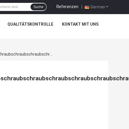
Referenzen
|
German
Suche
QUALITÄTSKONTROLLE
KONTAKT MIT UNS
DIN 933 HDG Vollgewirbelter Hexenschraubschraubschraubschraubschraubschraubschraubschraubschraubschraubschraubschraubschraubschraubschraubschraubschraubschraubschraubschraubschraubschraubschraubschraubschraubschraubschraubschraubschraubschraubschraubschraubschraub9
schraubschraubschraubschraubschraubschra