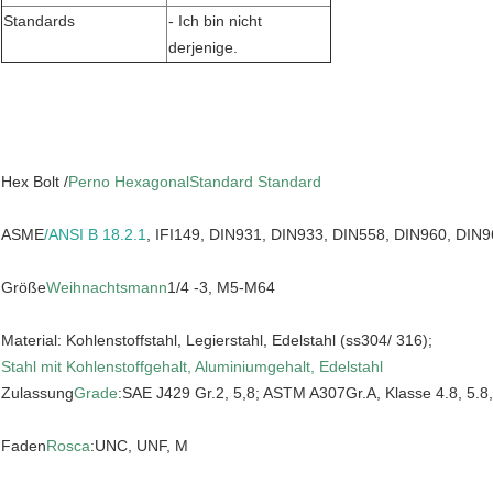
Standards
- Ich bin nicht
derjenige.
Hex Bolt /
Perno HexagonalStandard Standard
ASME
/ANSI B 18.2.1
, IFI149, DIN931, DIN933, DIN558, DIN960, DIN
Größe
Weihnachtsmann
1/4 -3, M5-M64
Material: Kohlenstoffstahl, Legierstahl, Edelstahl (ss304/ 316);
Stahl mit Kohlenstoffgehalt, Aluminiumgehalt, Edelstahl
Zulassung
Grade
:SAE J429 Gr.2, 5,8; ASTM A307Gr.A, Klasse 4.8, 5.8, 
Faden
Rosca
:UNC, UNF, M