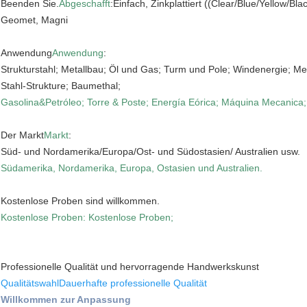
Beenden Sie.
Abgeschafft
:Einfach, Zinkplattiert ((Clear/Blue/Yellow/B
Geomet, Magni
Anwendung
Anwendung
:
Strukturstahl; Metallbau; Öl und Gas; Turm und Pole; Windenergie; M
Stahl-Strukture; Baumethal;
Gasolina&Petróleo; Torre & Poste; Energía Eórica; Máquina Mecanica;
Der Markt
Markt
:
Süd- und Nordamerika/Europa/Ost- und Südostasien/ Australien usw.
Südamerika, Nordamerika, Europa, Ostasien und Australien.
Kostenlose Proben sind willkommen.
Kostenlose Proben: Kostenlose Proben;
Professionelle Qualität und hervorragende Handwerkskunst
Qualitätswahl
Dauerhafte professionelle Qualität
Willkommen zur Anpassung